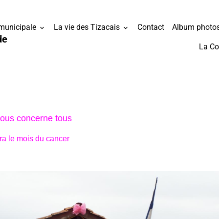
 municipale
La vie des Tizacais
Contact
Album photo
de
La C
nous concerne tous
era le mois du cancer