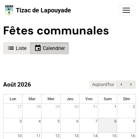
Tizac de Lapouyade
Fêtes communales
Liste
Calendrier
Août 2026
Aujourd'hui
Lun
Mar
Mer
Jeu
Ven
Sam
Dim
27
28
29
30
31
1
2
3
4
5
6
7
8
9
10
11
12
13
14
15
16