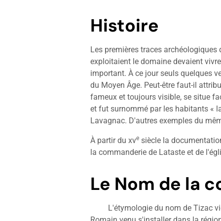
Histoire
Les premières traces archéologiques d
exploitaient le domaine devaient vivr
important. À ce jour seuls quelques v
du Moyen Âge. Peut-être faut-il attribu
fameux et toujours visible, se situe fa
et fut surnommé par les habitants « la
Lavagnac. D'autres exemples du mêm
e
À partir du
xv
siècle la documentation
la commanderie de Lataste et de l'égli
Le Nom de la
L'étymologie du nom de Tizac vien
Romain venu s'installer dans la régio