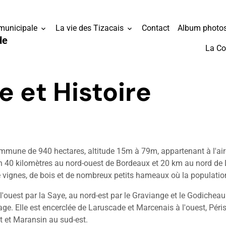
 municipale
La vie des Tizacais
Contact
Album photo
de
La C
 et Histoire
mmune de 940 hectares, altitude 15m à 79m, appartenant à l'air
on 40 kilomètres au nord-ouest de Bordeaux et 20 km au nord de 
 vignes, de bois et de nombreux petits hameaux où la population
ouest par la Saye, au nord-est par le Graviange et le Godicheau
age. Elle est encerclée de Laruscade et Marcenais à l'ouest, Péri
t et Maransin au sud-est.