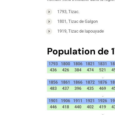
1793, Tizac.
1801, Tizac de Galgon
1919, Tizac de lapouyade
Population de 1
1793
1800
1806
1821
1831
18
436
426
384
474
521
4
1856
1861
1866
1872
1876
18
483
437
396
435
469
4
1901
1906
1911
1921
1926
19
446
418
440
402
419
4