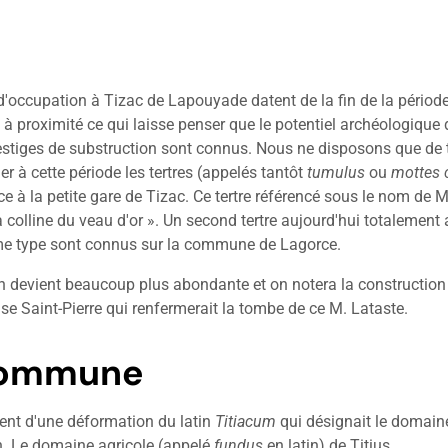
'occupation à Tizac de Lapouyade datent de la fin de la période
e à proximité ce qui laisse penser que le potentiel archéologique
estiges de substruction sont connus. Nous ne disposons que de 
er à cette période les tertres (appelés tantôt
tumulus
ou
mottes 
ce à la petite gare de Tizac. Ce tertre référencé sous le nom de M
 colline du veau d'or ». Un second tertre aujourd'hui totalement a
e type sont connus sur la commune de Lagorce.
 devient beaucoup plus abondante et on notera la construction 
se Saint-Pierre qui renfermerait la tombe de ce M. Lataste.
 commune
t d'une déformation du latin
Titiacum
qui désignait le domaine 
n. Le domaine agricole (appelé
fundus
en latin) de Titius.