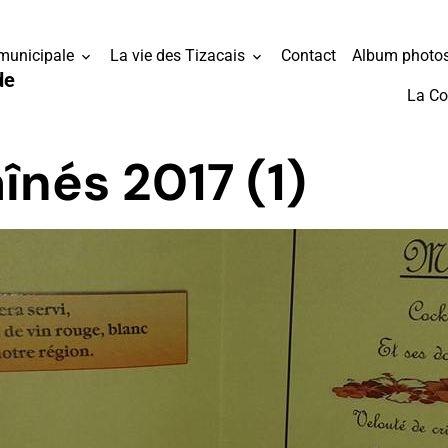
 municipale
La vie des Tizacais
Contact
Album photo
de
La C
înés 2017 (1)