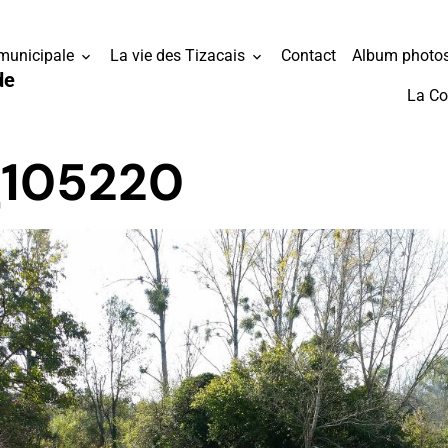
 municipale
La vie des Tizacais
Contact
Album photo
de
La C
_105220